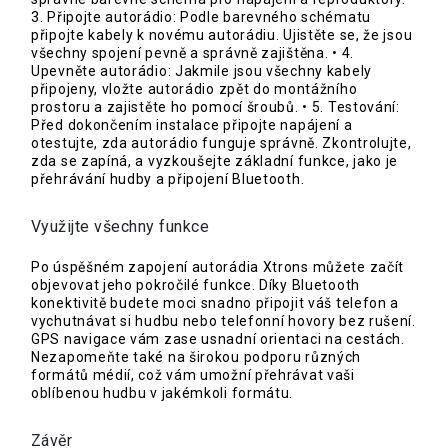
3. Připojte autorádio: Podle barevného schématu
připojte kabely k novému autorádiu. Ujistěte se, že jsou
všechny spojení pevně a správně zajištěna. • 4.
Upevněte autorádio: Jakmile jsou všechny kabely
připojeny, vložte autorádio zpět do montážního
prostoru a zajistěte ho pomocí šroubů. • 5. Testování:
Před dokončením instalace připojte napájení a
otestujte, zda autorádio funguje správně. Zkontrolujte,
zda se zapíná, a vyzkoušejte základní funkce, jako je
přehrávání hudby a připojení Bluetooth.
Využijte všechny funkce
Po úspěšném zapojení autorádia Xtrons můžete začít
objevovat jeho pokročilé funkce. Díky Bluetooth
konektivitě budete moci snadno připojit váš telefon a
vychutnávat si hudbu nebo telefonní hovory bez rušení.
GPS navigace vám zase usnadní orientaci na cestách.
Nezapomeňte také na širokou podporu různých
formátů médií, což vám umožní přehrávat vaši
oblíbenou hudbu v jakémkoli formátu.
Závěr