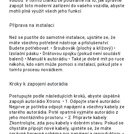
volbou. V tomto článku se podíváme na to, jak správně
zapojit toto moderní zařízení do vašeho vozidla, abyste
mohli plně využít všech jeho funkcí.
Příprava na instalaci
Než se pustíte do samotné instalace, ujistěte se, že
máte všechny potřebné nástroje a příslušenství.
Budete potřebovat: • Šroubovák (plochý a křížový) •
Izolační pásku • Drátovou spojku (pokud není součástí
balení) • Manuál k autorádiu • Také je dobré mít po ruce
někoho, kdo vám může pomoci s instalací, pokud jste v
tomto procesu nováčkem.
Kroky k zapojení autorádia
Postupujte podle následujících kroků, abyste úspěšně
zapojili autorádio Xtrons: • 1. Odpojte staré autorádio:
Nejprve je potřeba odpojit napájení a všechny kabely ze
starého autorádia. Poté opatrně vyjměte autorádio z
jeho montážního prostoru. • 2. Připravte kabely:
Zkontrolujte, zda jsou kabely v dobrém stavu. Pokud se
chystáte připojit nové kabely, ujistěte se, že máte
správné barevné schéma pro napájení a reproduktory. •