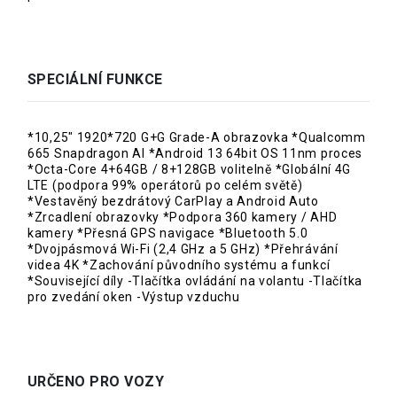
SPECIÁLNÍ FUNKCE
*10,25" 1920*720 G+G Grade-A obrazovka *Qualcomm
665 Snapdragon AI *Android 13 64bit OS 11nm proces
*Octa-Core 4+64GB / 8+128GB volitelně *Globální 4G
LTE (podpora 99% operátorů po celém světě)
*Vestavěný bezdrátový CarPlay a Android Auto
*Zrcadlení obrazovky *Podpora 360 kamery / AHD
kamery *Přesná GPS navigace *Bluetooth 5.0
*Dvojpásmová Wi-Fi (2,4 GHz a 5 GHz) *Přehrávání
videa 4K *Zachování původního systému a funkcí
*Související díly -Tlačítka ovládání na volantu -Tlačítka
pro zvedání oken -Výstup vzduchu
URČENO PRO VOZY