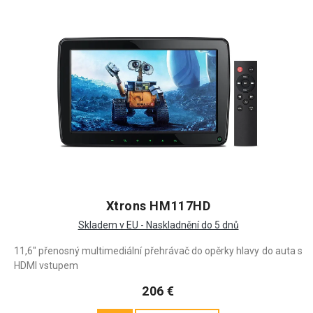
Xtrons HM117HD
Skladem v EU - Naskladnění do 5 dnů
11,6" přenosný multimediální přehrávač do opěrky hlavy do auta s
HDMI vstupem
206 €