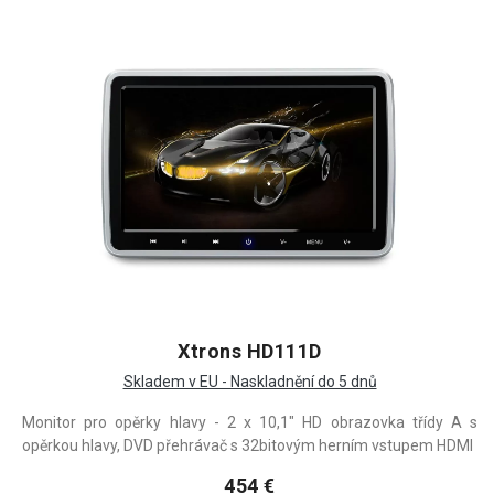
Xtrons HD111D
Skladem v EU - Naskladnění do 5 dnů
Monitor pro opěrky hlavy - 2 x 10,1" HD obrazovka třídy A s
opěrkou hlavy, DVD přehrávač s 32bitovým herním vstupem HDMI
454 €