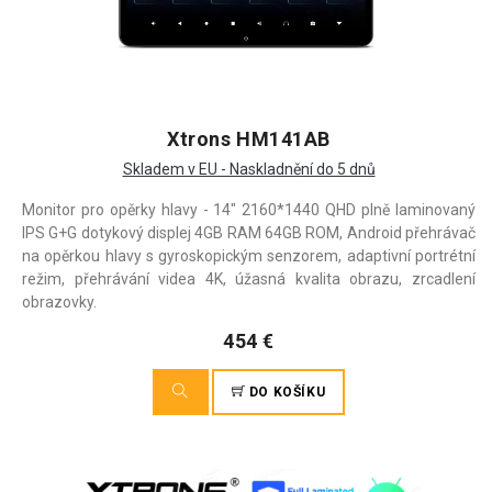
Xtrons HM141AB
Skladem v EU - Naskladnění do 5 dnů
Monitor pro opěrky hlavy - 14" 2160*1440 QHD plně laminovaný
IPS G+G dotykový displej 4GB RAM 64GB ROM, Android přehrávač
na opěrkou hlavy s gyroskopickým senzorem, adaptivní portrétní
režim, přehrávání videa 4K, úžasná kvalita obrazu, zrcadlení
obrazovky.
454 €
DO KOŠÍKU