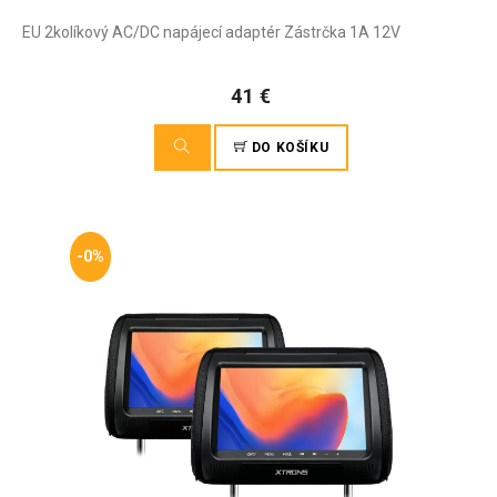
EU 2kolíkový AC/DC napájecí adaptér Zástrčka 1A 12V
41 €
DO KOŠÍKU
-0%