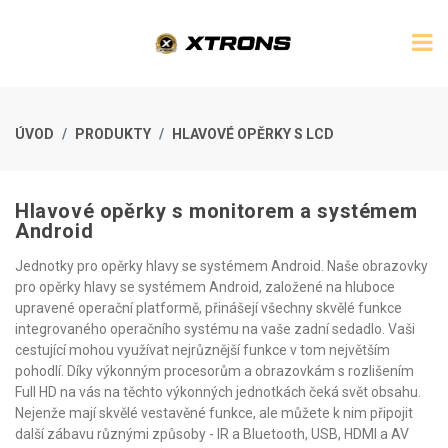
ÚVOD
PRODUKTY
HLAVOVÉ OPĚRKY S LCD
Hlavové opěrky s monitorem a systémem
Android
Jednotky pro opěrky hlavy se systémem Android. Naše obrazovky
pro opěrky hlavy se systémem Android, založené na hluboce
upravené operační platformě, přinášejí všechny skvělé funkce
integrovaného operačního systému na vaše zadní sedadlo. Vaši
cestující mohou využívat nejrůznější funkce v tom největším
pohodlí. Díky výkonným procesorům a obrazovkám s rozlišením
Full HD na vás na těchto výkonných jednotkách čeká svět obsahu.
Nejenže mají skvělé vestavěné funkce, ale můžete k nim připojit
další zábavu různými způsoby - IR a Bluetooth, USB, HDMI a AV