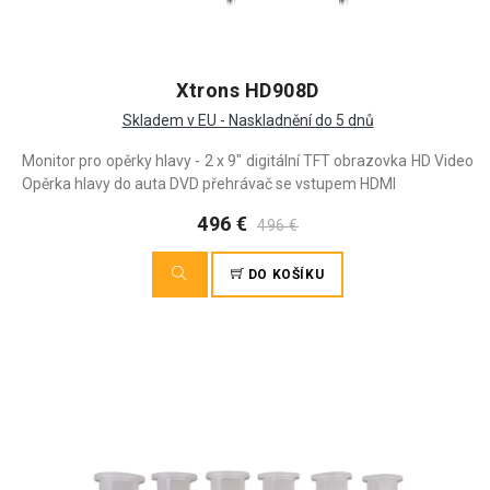
Xtrons HD908D
Skladem v EU - Naskladnění do 5 dnů
Monitor pro opěrky hlavy - 2 x 9" digitální TFT obrazovka HD Video
Opěrka hlavy do auta DVD přehrávač se vstupem HDMI
496 €
496 €
DO KOŠÍKU