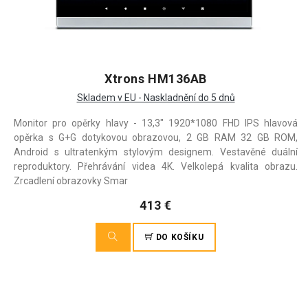
Xtrons HM136AB
Skladem v EU - Naskladnění do 5 dnů
Monitor pro opěrky hlavy - 13,3" 1920*1080 FHD IPS hlavová
opěrka s G+G dotykovou obrazovou, 2 GB RAM 32 GB ROM,
Android s ultratenkým stylovým designem. Vestavěné duální
reproduktory. Přehrávání videa 4K. Velkolepá kvalita obrazu.
Zrcadlení obrazovky Smar
413 €
DO KOŠÍKU