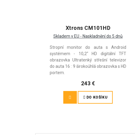
Xtrons CM101HD
Skladem v EU - Naskladnění do 5 dnů
Stropní monitor do auta s Android
systémem - 10,2" HD digitální TFT
obrazovka Ultratenký střešní televizor
do auta 16 : 9 širokoúhlá obrazovka s HD
portem.
243 €
DO KOŠÍKU