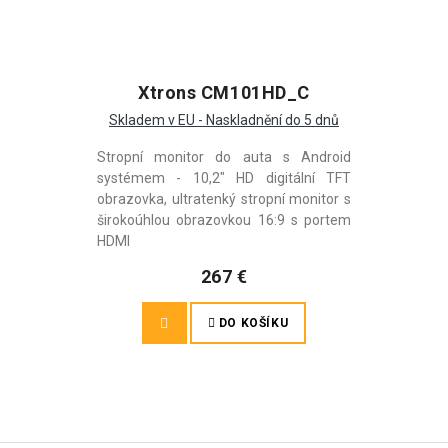
Xtrons CM101HD_C
Skladem v EU - Naskladnění do 5 dnů
Stropní monitor do auta s Android
systémem - 10,2" HD digitální TFT
obrazovka, ultratenký stropní monitor s
širokoúhlou obrazovkou 16:9 s portem
HDMI
267 €
DO KOŠÍKU