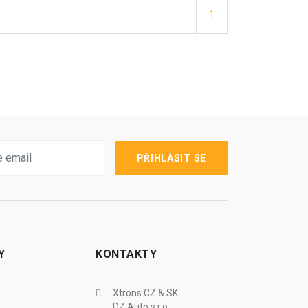
1
PŘIHLÁSIT SE
Y
KONTAKTY
Xtrons CZ & SK
DZ Auto s.r.o.