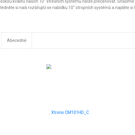
 Vysokou kvalitu našich 10" střešních systémů nelze přeceňovat. Snažíme
lédněte si naši rozšiřující se nabídku 10" stropních systémů a najděte s
Abecedně