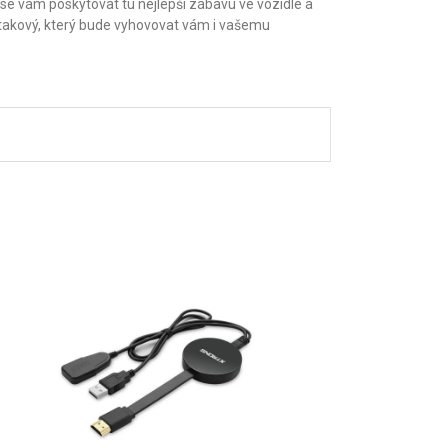
 se vám poskytovat tu nejlepší zábavu ve vozidle a
i takový, který bude vyhovovat vám i vašemu