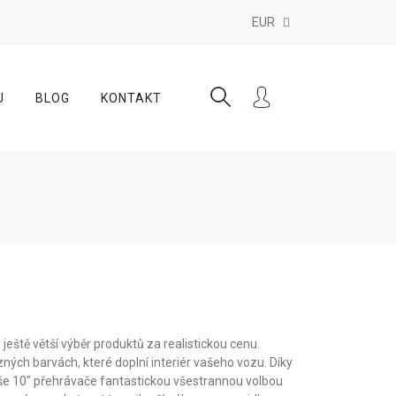
EUR
U
BLOG
KONTAKT
ještě větší výběr produktů za realistickou cenu.
zných barvách, které doplní interiér vašeho vozu. Díky
aše 10" přehrávače fantastickou všestrannou volbou