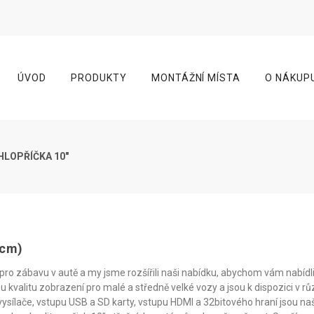
ÚVOD
PRODUKTY
MONTÁŽNÍ MÍSTA
O NÁKUP
HLOPŘÍČKA 10"
 cm)
ro zábavu v autě a my jsme rozšířili naši nabídku, abychom vám nabídli 
 kvalitu zobrazení pro malé a středně velké vozy a jsou k dispozici v rů
ysílače, vstupu USB a SD karty, vstupu HDMI a 32bitového hraní jsou n