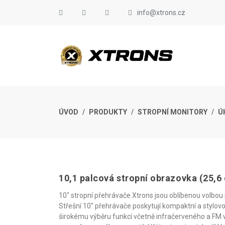
info@xtrons.cz
ÚVOD
PRODUKTY
STROPNÍ MONITORY
Ú
10,1 palcová stropní obrazovka (25,6
10" stropní přehrávače Xtrons jsou oblíbenou volbou p
Střešní 10" přehrávače poskytují kompaktní a stylovou
širokému výběru funkcí včetně infračerveného a FM v