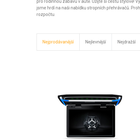
pro rodinnou zábavu v autě. Užijte si cestu stylově!
jsme hrdí na naši nabídku stropních přehrávačů. Proh
rozpočtu.
Nejprodávanější
Nejlevnější
Nejdražší