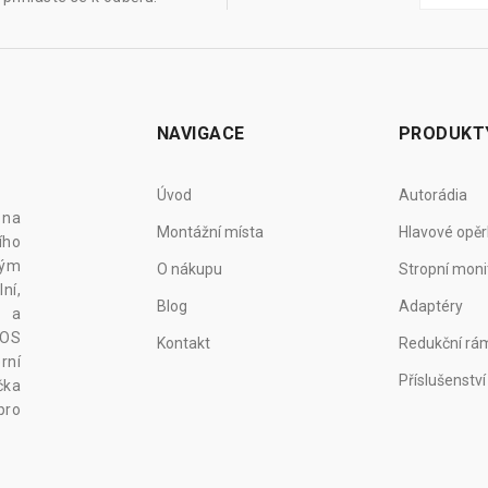
NAVIGACE
PRODUKT
Úvod
Autorádia
 na
Montážní místa
Hlavové opěr
ího
vým
O nákupu
Stropní moni
ní,
Blog
Adaptéry
z a
 OS
Kontakt
Redukční rá
rní
Příslušenství
čka
pro