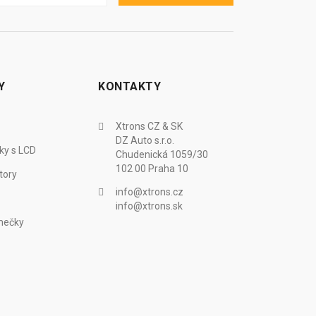
Y
KONTAKTY
Xtrons CZ & SK
DZ Auto s.r.o.
ky s LCD
Chudenická 1059/30
102 00 Praha 10
tory
info@xtrons.cz
info@xtrons.sk
mečky