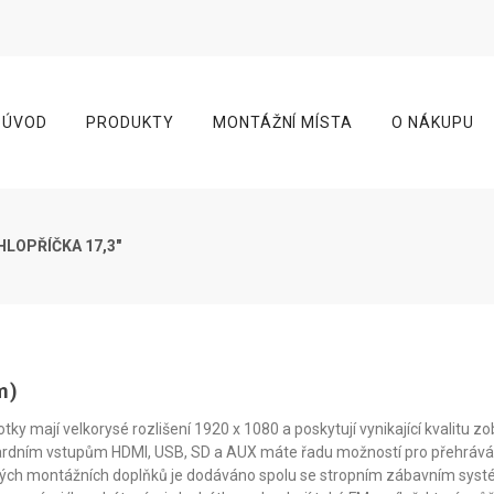
ÚVOD
PRODUKTY
MONTÁŽNÍ MÍSTA
O NÁKUPU
HLOPŘÍČKA 17,3"
m)
ky mají velkorysé rozlišení 1920 x 1080 a poskytují vynikající kvalitu z
andardním vstupům HDMI, USB, SD a AUX máte řadu možností pro přehráván
ebných montážních doplňků je dodáváno spolu se stropním zábavním syst