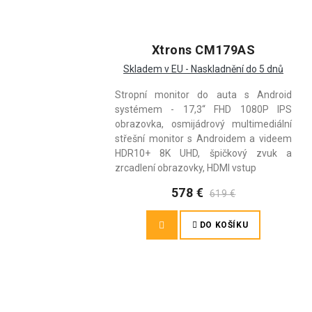
Xtrons CM179AS
Skladem v EU - Naskladnění do 5 dnů
Stropní monitor do auta s Android
systémem - 17,3“ FHD 1080P IPS
obrazovka, osmijádrový multimediální
střešní monitor s Androidem a videem
HDR10+ 8K UHD, špičkový zvuk a
zrcadlení obrazovky, HDMI vstup
578 €
619 €
DO KOŠÍKU