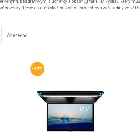
ačervenými/bezdrátovými sluchátky a obsahují také FM vysílač, který mů
ní zábavní systémy do auta skvělou volbou pro zábavu vaší rodiny ve větš
Abecedně
-10%