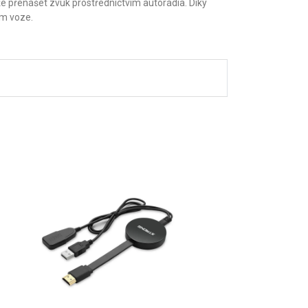
že přenášet zvuk prostřednictvím autorádia. Díky
ím voze.