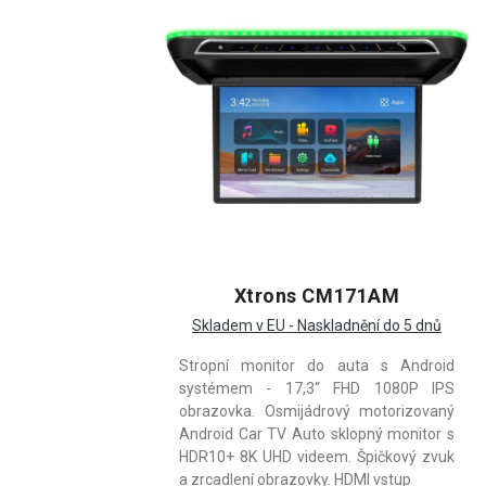
Xtrons CM171AM
Skladem v EU - Naskladnění do 5 dnů
Stropní monitor do auta s Android
systémem - 17,3“ FHD 1080P IPS
obrazovka. Osmijádrový motorizovaný
Android Car TV Auto sklopný monitor s
HDR10+ 8K UHD videem. Špičkový zvuk
a zrcadlení obrazovky. HDMI vstup