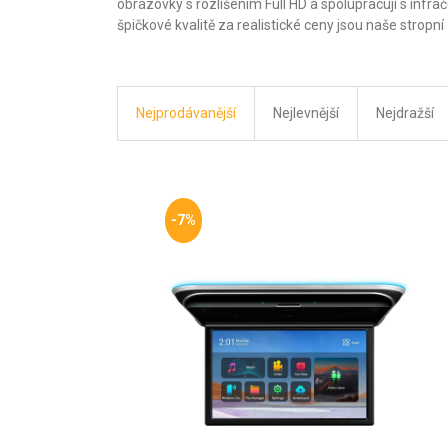
obrazovky s rozlišením Full HD a spolupracují s infr
špičkové kvalitě za realistické ceny jsou naše strop
Nejprodávanější
Nejlevnější
Nejdražší
-7%