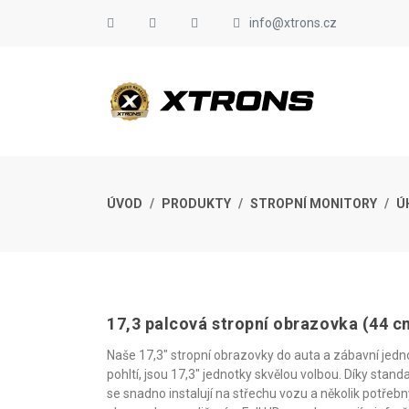
info@xtrons.cz
ÚVOD
PRODUKTY
STROPNÍ MONITORY
Ú
17,3 palcová stropní obrazovka (44 c
Naše 17,3" stropní obrazovky do auta a zábavní jednot
pohltí, jsou 17,3" jednotky skvělou volbou. Díky st
se snadno instalují na střechu vozu a několik potř