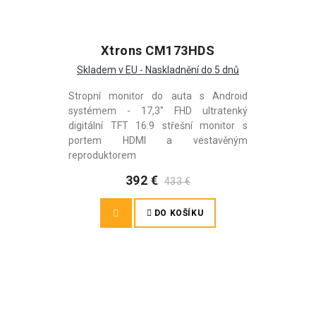
Xtrons CM173HDS
Skladem v EU - Naskladnění do 5 dnů
Stropní monitor do auta s Android
systémem - 17,3" FHD ultratenký
digitální TFT 16:9 střešní monitor s
portem HDMI a vestavěným
reproduktorem
392 €
433 €
DO KOŠÍKU