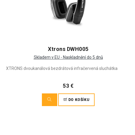
Xtrons DWH005
Skladem v EU - Naskladnění do 5 dnů
XTRONS dvoukanálová bezdrátová infračervená sluchátka
53 €
DO KOŠÍKU