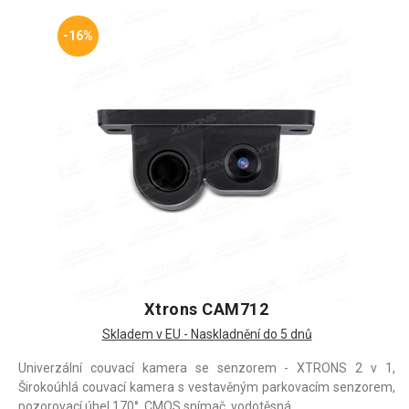
-16%
Xtrons CAM712
Skladem v EU - Naskladnění do 5 dnů
Univerzální couvací kamera se senzorem - XTRONS 2 v 1,
Širokoúhlá couvací kamera s vestavěným parkovacím senzorem,
pozorovací úhel 170°, CMOS snímač, vodotěsná.