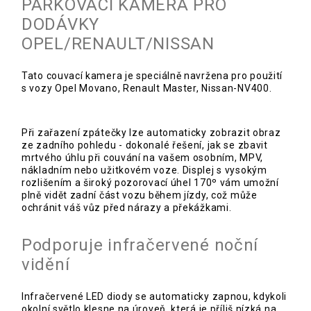
PARKOVACÍ KAMERA PRO
DODÁVKY
OPEL/RENAULT/NISSAN
Tato couvací kamera je speciálně navržena pro použití
s vozy Opel Movano, Renault Master, Nissan-NV400.
Při zařazení zpátečky lze automaticky zobrazit obraz
ze zadního pohledu - dokonalé řešení, jak se zbavit
mrtvého úhlu při couvání na vašem osobním, MPV,
nákladním nebo užitkovém voze. Displej s vysokým
rozlišením a široký pozorovací úhel 170º vám umožní
plně vidět zadní část vozu během jízdy, což může
ochránit váš vůz před nárazy a překážkami.
Podporuje infračervené noční
vidění
Infračervené LED diody se automaticky zapnou, kdykoli
okolní světlo klesne na úroveň, která je příliš nízká na