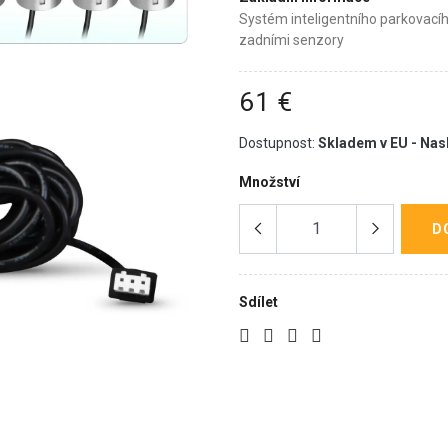
Systém inteligentního parkovací
zadními senzory
61 €
Dostupnost:
Skladem v EU - Nas
Množství
D
Sdílet