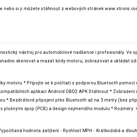
e nebo si ji můžete stáhnout z webových stránek www.xtrons.co
gnostický nástroj pro automobilové nadšence i profesionály. Ve 
snadno skenovat a mazat kódy motoru, zobrazovat a ukládat úd
lky motoru * Připojte se k počítači s podporou Bluetooth pomo
mpatibilních aplikací Android OBD2 APK Stáhnout * Zobrazení ú
ou * Bezdrátové připojení přes Bluetooth až na 3 metry (bez při
ka s plošnými spoji (PCB) a design nejmenšího modulu * Rozměry: 
 Vypočítaná hodnota zatížení - Rychlost MPH - Krátkodobá a dlouh