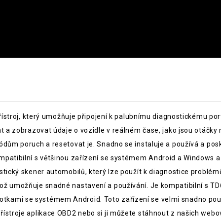
 přístroj, který umožňuje připojení k palubnímu diagnostickému p
t a zobrazovat údaje o vozidle v reálném čase, jako jsou otáčky 
ódům poruch a resetovat je. Snadno se instaluje a používá a posk
mpatibilní s většinou zařízení se systémem Android a Windows a 
stický skener automobilů, který lze použít k diagnostice problém
což umožňuje snadné nastavení a používání. Je kompatibilní s
ami se systémem Android. Toto zařízení se velmi snadno použív
řístroje aplikace OBD2 nebo si ji můžete stáhnout z našich webo