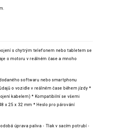
m.
spojení s chytrým telefonem nebo tabletem se
aje o motoru v reálném čase a mnoho
cí dodaného softwaru nebo smartphonu
dajů o vozidle v reálném čase během jízdy *
pojení kabelem) * Kompatibilní se všemi
48 x 25 x 32 mm * Heslo pro párování
odobá úprava paliva - Tlak v sacím potrubí -