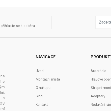
přihlaste se k odběru.
NAVIGACE
PRODUKT
Úvod
Autorádia
 na
Montážní místa
Hlavové opěr
ího
vým
O nákupu
Stropní moni
ní,
Blog
Adaptéry
z a
 OS
Kontakt
Redukční rá
rní