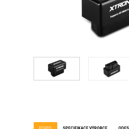
POPIS
SPECIFIKACE VÝROBCE
ODES