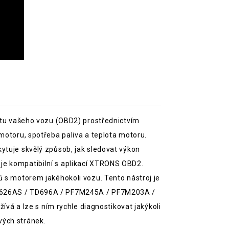
ortu vašeho vozu (OBD2) prostřednictvím
motoru, spotřeba paliva a teplota motoru.
ytuje skvělý způsob, jak sledovat výkon
je kompatibilní s aplikací XTRONS OBD2.
ů s motorem jakéhokoli vozu. Tento nástroj je
 TD626AS / TD696A / PF7M245A / PF7M203A /
á a lze s ním rychle diagnostikovat jakýkoli
vých stránek.