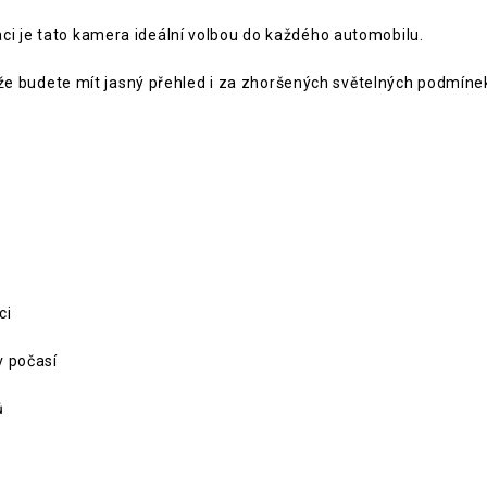
ci je tato kamera ideální volbou do každého automobilu.
i, že budete mít jasný přehled i za zhoršených světelných podmíne
ci
v počasí
ů