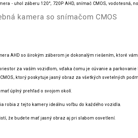
mera - uhol záberu 120°, 720P AHD, snímač CMOS, vodotesná, no
arebná kamera so snímačom CMOS
era AHD so širokým záberom je dokonalým riešením, ktoré vám u
priestor za vaším vozidlom, vďaka čomu je cúvanie a parkovanie
MOS, ktorý poskytuje jasný obraz za všetkých svetelných podm
 mať úplný prehľad o svojom okolí.
a robia z tejto kamery ideálnu voľbu do každého vozidla.
stí, že budete mať jasný obraz aj pri slabom osvetlení.