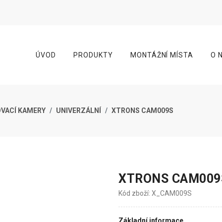
ÚVOD
PRODUKTY
MONTÁŽNÍ MÍSTA
O 
VACÍ KAMERY
UNIVERZÁLNÍ
XTRONS CAM009S
XTRONS CAM009
Kód zboží: X_CAM009S
Základní informace