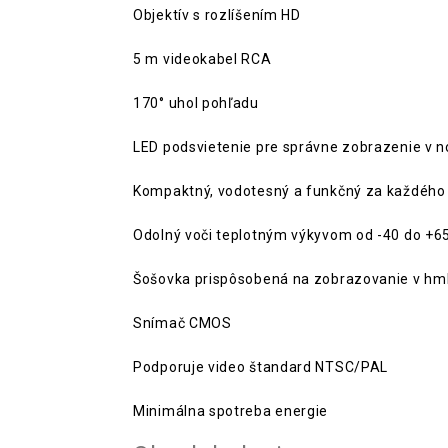
Objektív s rozlíšením HD
5 m videokabel RCA
170° uhol pohľadu
LED podsvietenie pre správne zobrazenie v n
Kompaktný, vodotesný a funkčný za každého
Odolný voči teplotným výkyvom od -40 do +6
Šošovka prispôsobená na zobrazovanie v hm
Snímač CMOS
Podporuje video štandard NTSC/PAL
Minimálna spotreba energie