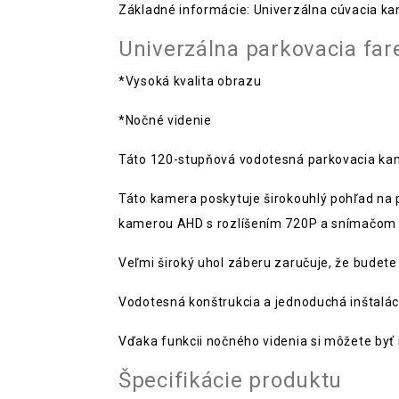
Základné informácie: Univerzálna cúvacia ka
Univerzálna parkovacia f
*Vysoká kvalita obrazu
*Nočné videnie
Táto 120-stupňová vodotesná parkovacia kam
Táto kamera poskytuje širokouhlý pohľad na 
kamerou AHD s rozlíšením 720P a snímačom C
Veľmi široký uhol záberu zaručuje, že budete
Vodotesná konštrukcia a jednoduchá inštaláci
Vďaka funkcii nočného videnia si môžete byť i
Špecifikácie produktu