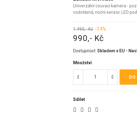
Univerzální couvací kamera - po
vodotěsná, noční senzor, LED pod
-34%
1.490,- Kč
990,- Kč
Dostupnost:
Skladem v EU - Nas
Množství
DO
Sdílet