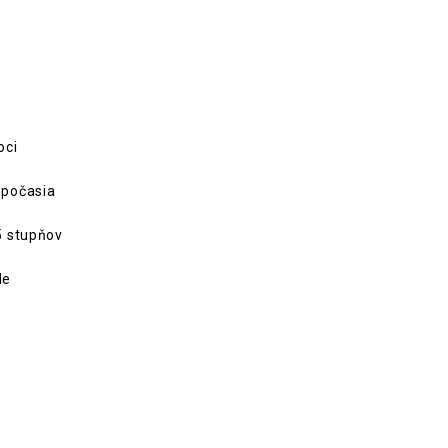
oci
 počasia
5 stupňov
le