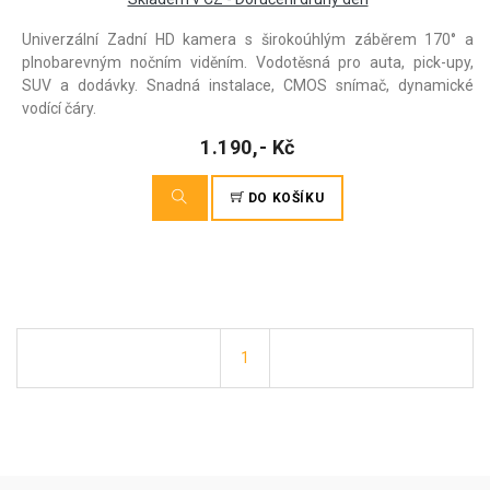
Univerzální Zadní HD kamera s širokoúhlým záběrem 170° a
plnobarevným nočním viděním. Vodotěsná pro auta, pick-upy,
SUV a dodávky. Snadná instalace, CMOS snímač, dynamické
vodící čáry.
1.190,- Kč
DO KOŠÍKU
1