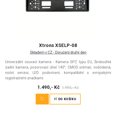
Xtrons XSELP-08
Skladem v CZ - Doručení druhý den
Univerzální couvací kamera - Kamera SPZ typu EU, Širokoúhlá
zadní kamera, pozorovací úhel 140°, CMOS snímač, vodotěsná,
noční senzor, LED podsvícení, kompatibilní s evropskými
registračními značkami.
1.490,- Kč
1.990,- Kč
DO KOŠÍKU