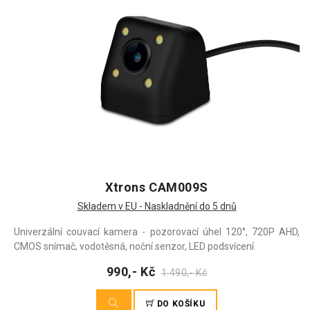
Xtrons CAM009S
Skladem v EU - Naskladnění do 5 dnů
Univerzální couvací kamera - pozorovací úhel 120°, 720P AHD,
CMOS snímač, vodotěsná, noční senzor, LED podsvícení.
990,- Kč
1.490,- Kč
DO KOŠÍKU