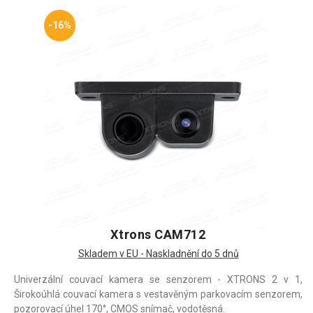
-16%
Xtrons CAM712
Skladem v EU - Naskladnění do 5 dnů
Univerzální couvací kamera se senzorem - XTRONS 2 v 1,
Širokoúhlá couvací kamera s vestavěným parkovacím senzorem,
pozorovací úhel 170°, CMOS snímač, vodotěsná.