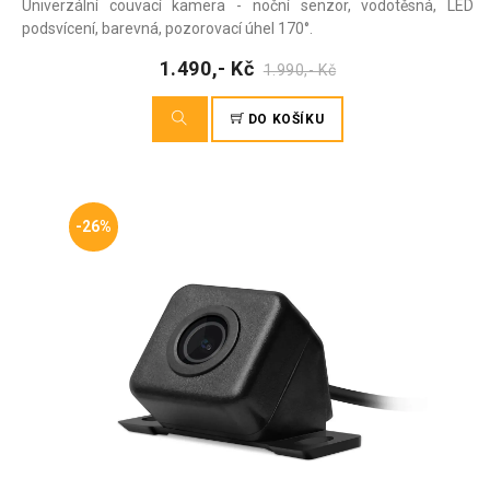
Univerzální couvací kamera - noční senzor, vodotěsná, LED
podsvícení, barevná, pozorovací úhel 170°.
1.490,- Kč
1.990,- Kč
DO KOŠÍKU
-26%