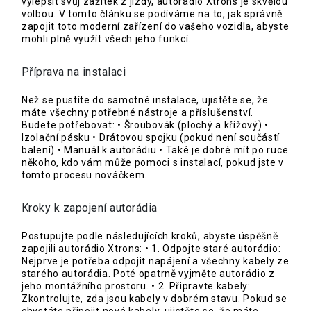
vylepšit svůj zážitek z jízdy, autorádio Xtrons je skvělou
volbou. V tomto článku se podíváme na to, jak správně
zapojit toto moderní zařízení do vašeho vozidla, abyste
mohli plně využít všech jeho funkcí.
Příprava na instalaci
Než se pustíte do samotné instalace, ujistěte se, že
máte všechny potřebné nástroje a příslušenství.
Budete potřebovat: • Šroubovák (plochý a křížový) •
Izolační pásku • Drátovou spojku (pokud není součástí
balení) • Manuál k autorádiu • Také je dobré mít po ruce
někoho, kdo vám může pomoci s instalací, pokud jste v
tomto procesu nováčkem.
Kroky k zapojení autorádia
Postupujte podle následujících kroků, abyste úspěšně
zapojili autorádio Xtrons: • 1. Odpojte staré autorádio:
Nejprve je potřeba odpojit napájení a všechny kabely ze
starého autorádia. Poté opatrně vyjměte autorádio z
jeho montážního prostoru. • 2. Připravte kabely:
Zkontrolujte, zda jsou kabely v dobrém stavu. Pokud se
chystáte připojit nové kabely, ujistěte se, že máte