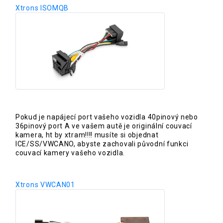
Xtrons ISOMQB
Pokud je napájecí port vašeho vozidla 40pinový nebo
36pinový port A ve vašem autě je originální couvací
kamera, ht by xtram!!!! musíte si objednat
ICE/SS/VWCANO, abyste zachovali původní funkci
couvací kamery vašeho vozidla.
Xtrons VWCAN01