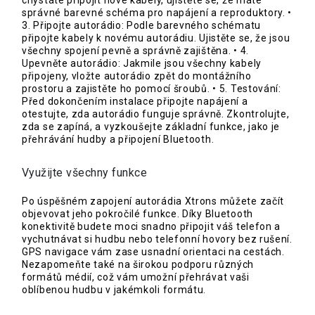
správné barevné schéma pro napájení a reproduktory. •
3. Připojte autorádio: Podle barevného schématu
připojte kabely k novému autorádiu. Ujistěte se, že jsou
všechny spojení pevně a správně zajištěna. • 4.
Upevněte autorádio: Jakmile jsou všechny kabely
připojeny, vložte autorádio zpět do montážního
prostoru a zajistěte ho pomocí šroubů. • 5. Testování:
Před dokončením instalace připojte napájení a
otestujte, zda autorádio funguje správně. Zkontrolujte,
zda se zapíná, a vyzkoušejte základní funkce, jako je
přehrávání hudby a připojení Bluetooth.
Využijte všechny funkce
Po úspěšném zapojení autorádia Xtrons můžete začít
objevovat jeho pokročilé funkce. Díky Bluetooth
konektivitě budete moci snadno připojit váš telefon a
vychutnávat si hudbu nebo telefonní hovory bez rušení.
GPS navigace vám zase usnadní orientaci na cestách.
Nezapomeňte také na širokou podporu různých
formátů médií, což vám umožní přehrávat vaši
oblíbenou hudbu v jakémkoli formátu.