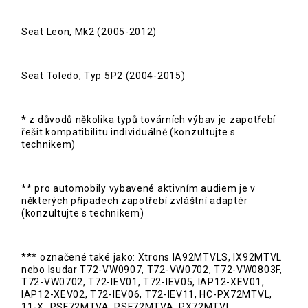
Seat Leon, Mk2 (2005-2012)
Seat Toledo, Typ 5P2 (2004-2015)
* z důvodů několika typů továrních výbav je zapotřebí
řešit kompatibilitu individuálně (konzultujte s
technikem)
** pro automobily vybavené aktivním audiem je v
některých případech zapotřebí zvláštní adaptér
(konzultujte s technikem)
*** označené také jako: Xtrons IA92MTVLS, IX92MTVL
nebo Isudar T72-VW0907, T72-VW0702, T72-VW0803F,
T72-VW0702, T72-IEV01, T72-IEV05, IAP12-XEV01,
IAP12-XEV02, T72-IEV06, T72-IEV11, HC-PX72MTVL,
11-X_PSF72MTVA, PSF72MTVA, PX72MTVL