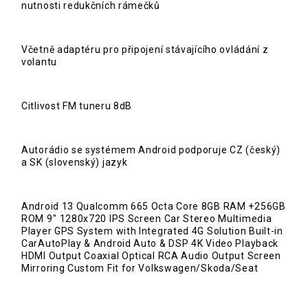
nutnosti redukčních rámečků
Včetně adaptéru pro připojení stávajícího ovládání z
volantu
Citlivost FM tuneru 8dB
Autorádio se systémem Android podporuje CZ (český)
a SK (slovenský) jazyk
Android 13 Qualcomm 665 Octa Core 8GB RAM +256GB
ROM 9'' 1280x720 IPS Screen Car Stereo Multimedia
Player GPS System with Integrated 4G Solution Built-in
CarAutoPlay & Android Auto & DSP 4K Video Playback
HDMI Output Coaxial Optical RCA Audio Output Screen
Mirroring Custom Fit for Volkswagen/Skoda/Seat