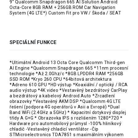
9" Qualcomm Snapdragon 665 AI Solution Android
Octa-Core 8GB RAM + 256GB ROM Car Navigation
System (4G LTE*) Custom Fit pro VW / Škoda / SEAT
SPECIÁLNÍ FUNKCE
*Ultimátní Android 13 Octa Core Qualcomm Third-gen
AI Engine *Qualcomm Snapdragon 665 *11nm procesní
technologie *Až 2.0Ghz/c *8GB LPDDR4 RAM *256GB
SSD ROM *Kryo 260 CPU *64bitová architektura
*Adreno 610 GPU *HD výstup *Koaxiální / optický / RCA
audio výstup *4K video *Vestavěný bezdrátový CarPlay
a bezdrátový a kabelový Android Auto *Zrcadlení
obrazovky *Vestavěný AKM DSP *Qualcomm 4G LTE
řešení (podpora 4G operátorů v Asii a Evropě) *Dual
Band WiFi (2.4GHz a 5GHz) * Kapacitní dotykový displej
třídy A G+G * Obrazovka IPS s rozlišením 1280*720 *
Hardware pro automobilový průmysl -100% hliníkový
chladič -Vestavěný chladicí ventilátor -Čip
STMicroelectronics TDA7851 s maximálním výkonem