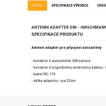
POPIS
SPECIFIKACE VÝROBCE
ODES
ANTENNI ADAPTER DIN - HIRSCHMAN
SPECIFIKACE PRODUKTU
Anténní adaptér pro připojení autoantény
- konektor k autoanténě: DIN samice
- konektor k originálnímu anténnímu kabel
- kabel RG-174
- délka adaptéru: cca.20cm