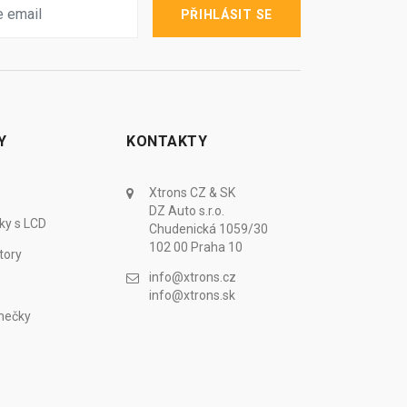
PŘIHLÁSIT SE
Y
KONTAKTY
Xtrons CZ & SK
DZ Auto s.r.o.
ky s LCD
Chudenická 1059/30
102 00 Praha 10
tory
info@xtrons.cz
info@xtrons.sk
mečky