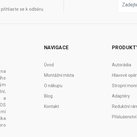
přihlaste se k odběru.
NAVIGACE
PRODUKT
Úvod
Autorádia
 na
Montážní místa
Hlavové opěr
ího
vým
O nákupu
Stropní moni
ní,
Blog
Adaptéry
z a
 OS
Kontakt
Redukční rá
rní
Příslušenství
čka
pro