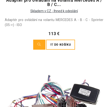
Adapter pro ovladani na volantu Mercedes A /
B / C...
Skladem v CZ - Ihned k odeslání
Adaptér pro ovládání na volantu MERCEDES A - B - C - Sprinter
(05->) - ISO
113 €
DO KOŠÍKU