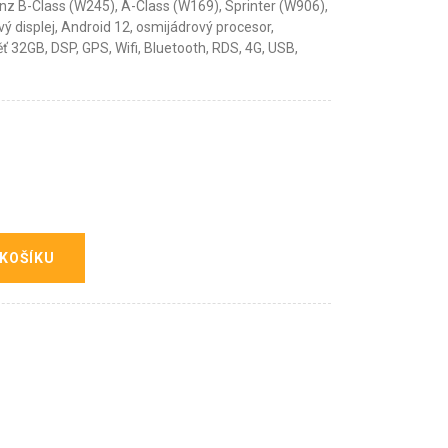
z B-Class (W245), A-Class (W169), Sprinter (W906),
vý displej, Android 12, osmijádrový procesor,
ť 32GB, DSP, GPS, Wifi, Bluetooth, RDS, 4G, USB,
 KOŠÍKU