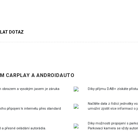
LAT DOTAZ
ÝM CARPLAY A ANDROIDAUTO
rým obrazem a vysokým jasem je záruka
Díky příjmu DAB+ získáte přístu
Načtěte data z řídící jednotky 
ho připojení k internetu přes standard
umožní zjistit více informací o 
Díky možnosti propojení s parko
é a přesné ovládání autorádia.
Parkovací kamera se vždy automa