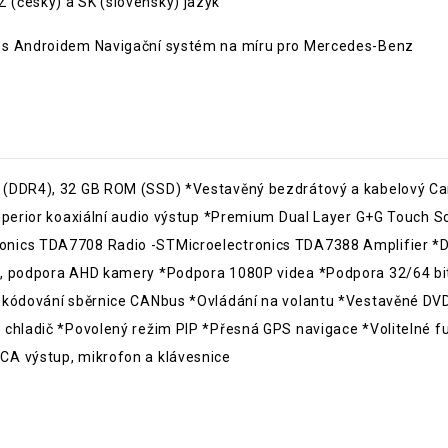
 (český) a SK (slovenský) jazyk
a s Androidem Navigační systém na míru pro Mercedes-Benz
 (DDR4), 32 GB ROM (SSD) *Vestavěný bezdrátový a kabelový Ca
uperior koaxiální audio výstup *Premium Dual Layer G+G Touch S
onics TDA7708 Radio -STMicroelectronics TDA7388 Amplifier *D
e, podpora AHD kamery *Podpora 1080P videa *Podpora 32/64 bi
dekódování sběrnice CANbus *Ovládání na volantu *Vestavěné DVD
chladič *Povolený režim PIP *Přesná GPS navigace *Volitelné funk
CA výstup, mikrofon a klávesnice