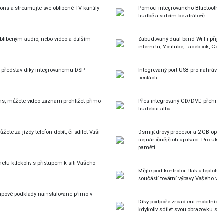
trons a streamujte své oblíbené TV kanály
Pomocí integrovaného Bluetooth 
hudbě a videím bezdrátově.
oblíbeným audio, nebo video a dalším
Zabudovaný dual-band Wi-Fi přijí
internetu, Youtube, Facebook, G
h představ díky integrovanému DSP
Integrovaný port USB pro nahráv
.
cestách.
ns, můžete video záznam prohlížet přímo
Přes integrovaný CD/DVD přehrá
hudební alba.
te za jízdy telefon dobít, či sdílet Vaši
Osmijádrový procesor a 2 GB ope
nejnáročnějších aplikací. Pro uk
paměti.
netu kdekoliv s přístupem k síti Vašeho
Mějte pod kontrolou tlak a teplo
součástí tovární výbavy Vašeho 
pové podklady nainstalované přímo v
Díky podpoře zrcadlení mobilní
kdykoliv sdílet svou obrazovku 