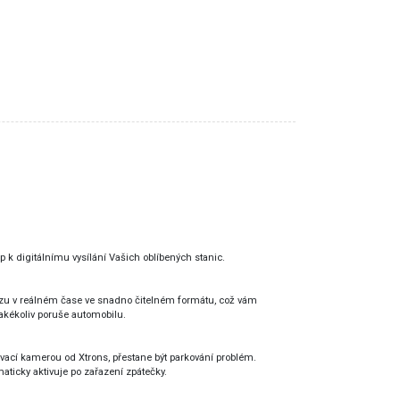
p k digitálnímu vysílání Vašich oblíbených stanic.
vozu v reálném čase ve snadno čitelném formátu, což vám
jakékoliv poruše automobilu.
vací kamerou od Xtrons, přestane být parkování problém.
ticky aktivuje po zařazení zpátečky.