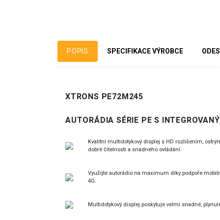
POPIS
SPECIFIKACE VÝROBCE
ODES
XTRONS PE72M245
AUTORÁDIA SÉRIE PE S INTEGROVAN
Kvalitní multidotykový displej s HD rozlišením, ost
dobré čitelnosti a snadného ovládání.
Využijte autorádio na maximum díky podpoře mobilní
4G.
Multidotykový displej poskytuje velmi snadné, plynul