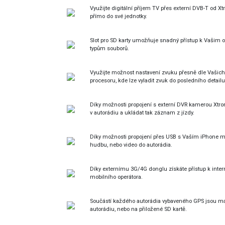
Využijte digitální příjem TV přes externí DVB-T od X
přímo do své jednotky.
Slot pro SD karty umožňuje snadný přístup k Vašim 
typům souborů.
Využijte možnost nastavení zvuku přesně dle Vašic
procesoru, kde lze vyladit zvuk do posledního detailu
Díky možnosti propojení s externí DVR kamerou Xtro
v autorádiu a ukládat tak záznam z jízdy.
Díky možnosti propojení přes USB s Vaším iPhone může
hudbu, nebo video do autorádia.
Díky externímu 3G/4G donglu získáte přístup k inter
mobilního operátora.
Součástí každého autorádia vybaveného GPS jsou ma
autorádiu, nebo na přiložené SD kartě.