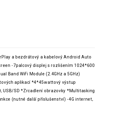
rPlay a bezdrátový a kabelový Android Auto
creen -7palcový displej s rozlišením 1024*600
ual Band WiFi Module (2.4GHz a 5GHz)
tových aplikací *4*45wattový výstup
, USB/SD *Zrcadlení obrazovky *Multitasking
ce (nutné další příslušenství) -4G internet,