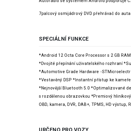
Autorádio se systémem Android podporuje CZ
7palcový osmijádrový DVD přehrávač do aut
SPECIÁLNÍ FUNKCE
*Android 12 Octa Core Processor s 2 GB RAM
*Dvojité přepínání uživatelského rozhraní *S
*Automotive Grade Hardware -STMicroelectr
*Vestavěný DSP *Instantní přístup ke kameř
*Nejnovější Bluetooth 5.0 *Optimalizované 
s rozdělenou obrazovkou *Premiový hliníkový 
OBD, kamera, DVR, DAB+, TPMS, HD výstup, R
URČENO PRO VOZY