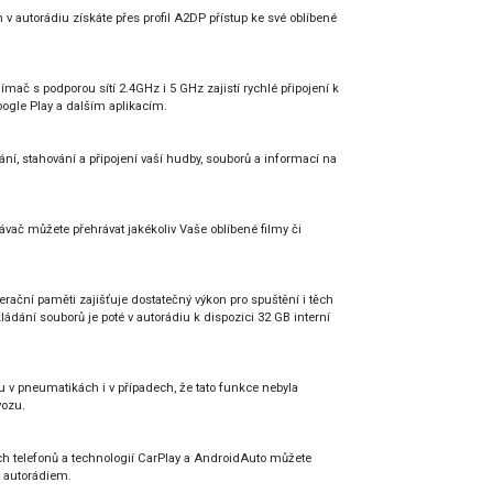
v autorádiu získáte přes profil A2DP přístup ke své oblíbené
mač s podporou sítí 2.4GHz i 5 GHz zajistí rychlé připojení k
oogle Play a dalším aplikacím.
ání, stahování a připojení vaší hudby, souborů a informací na
vač můžete přehrávat jakékoliv Vaše oblíbené filmy či
rační paměti zajišťuje dostatečný výkon pro spuštění i těch
ládání souborů je poté v autorádiu k dispozici 32 GB interní
tu v pneumatikách i v případech, že tato funkce nebyla
vozu.
ch telefonů a technologií CarPlay a AndroidAuto můžete
s autorádiem.