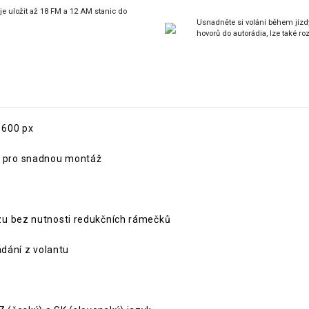
 uložit až 18 FM a 12 AM stanic do
Usnadněte si volání během jízdy
hovorů do autorádia, lze také roz
 600 px
 pro snadnou montáž
zu bez nutnosti redukčních rámečků
ádání z volantu