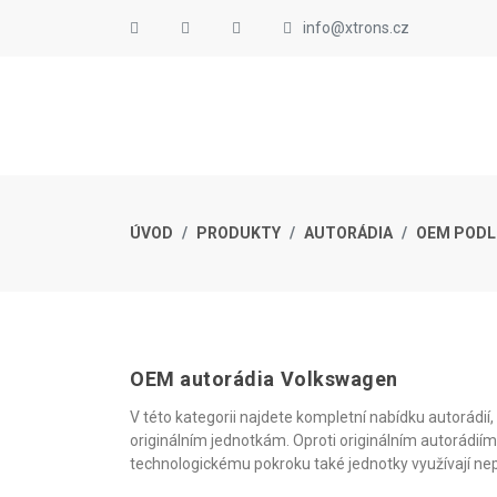
info@xtrons.cz
ÚVOD
PRODUKTY
AUTORÁDIA
OEM PODL
OEM autorádia Volkswagen
V této kategorii najdete kompletní nabídku autorádi
originálním jednotkám. Oproti originálním autorádiím
technologickému pokroku také jednotky využívají ne