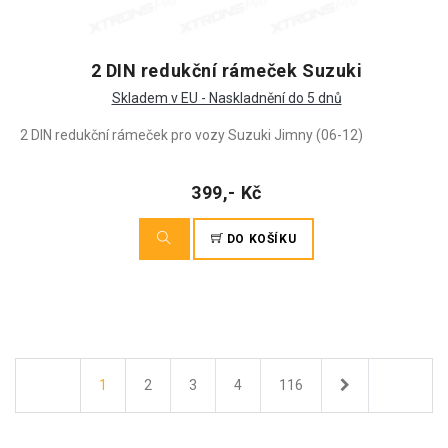
2 DIN redukční rámeček Suzuki
Skladem v EU - Naskladnění do 5 dnů
2 DIN redukční rámeček pro vozy Suzuki Jimny (06-12)
399,- Kč
DO KOŠÍKU
Další
1
2
3
4
116