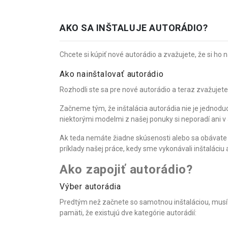
AKO SA INŠTALUJE AUTORÁDIO?
Chcete si kúpiť nové autorádio a zvažujete, že si ho 
Ako nainštalovať autorádio
Rozhodli ste sa pre nové autorádio a teraz zvažujete
Začneme tým, že inštalácia autorádia nie je jednoduc
niektorými modelmi z našej ponuky si neporadí ani v
Ak teda nemáte žiadne skúsenosti alebo sa obávate po
príklady našej práce, kedy sme vykonávali inštaláciu 
Ako zapojiť autorádio?
Výber autorádia
Predtým než začnete so samotnou inštaláciou, musít
pamäti, že existujú dve kategórie autorádií: