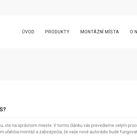
ÚVOD
PRODUKTY
MONTÁŽNÍ MÍSTA
O 
S?
u, ste na správnom mieste. V tomto článku vás prevedieme celým pro
ré vám uľahčia montáž a zabezpečia, že vaše nové autorádio bude fungov