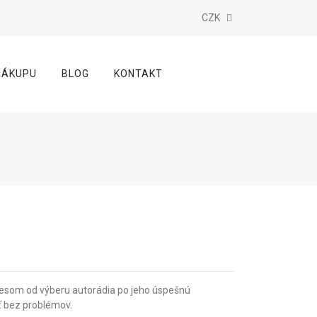
CZK
NÁKUPU
BLOG
KONTAKT
cesom od výberu autorádia po jeho úspešnú
ať bez problémov.