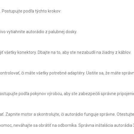
Postupujte podľa týchto krokov:
vo vytiahnite autorádio z palubnej dosky.
iť všetky konektory. Dbajte na to, aby ste nezabudli na žiadny z káblov.
ontrolovať, či máte všetky potrebné adaptéry. Uistite sa, že máte správ
ostupujte podľa pokynov výrobcu, aby ste zabezpečili správne pripojeni
ť. Zapnite motor a skontrolujte, či autorádio funguje správne. Otestujte 
omoc, neváhajte sa obrátiť na odborníka. Správna inštalácia autorádia 