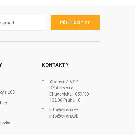
PŘIHLÁSIT SE
Y
KONTAKTY
Xtrons CZ & SK
DZ Auto s.r.o.
ky s LCD
Chudenická 1059/30
102 00 Praha 10
tory
info@xtrons.cz
info@xtrons.sk
mečky