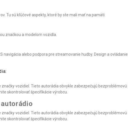
orov. Tu sú kľúčové aspekty, ktoré by ste mali mať na pamäti:
vašou značkou a modelom vozidla.
PS navigácia alebo podpora pre streamovanie hudby. Design a ovládanie: Z
ia:
 značky vozidiel. Tieto autorádia obvykle zabezpečujú bezproblémovú
ite skontrolovať špecifikácie výrobcu.
 autorádio
 značky vozidiel. Tieto autorádia obvykle zabezpečujú bezproblémovú
ite skontrolovať špecifikácie výrobcu.