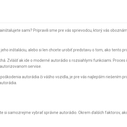
nainštalujete sami? Pripravili sme pre vás sprievodcu, ktorý vás obozná
 jeho inštaláciu, alebo si len chcete urobiť predstavu o tom, ako tento
há. Zvlášť ak ide o moderné autorádio s rozsiahlymi funkciami. Proces in
 autorizovanom servise.
škodenia autorádia či vášho vozidla, je pre vás najlepším riešením pro
autorádia.
e si samozrejme vybrať správne autorádio. Okrem ďalších faktorov, ako