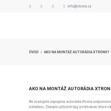
info@xtrons.cz
ÚVOD
AKO NA MONTÁŽ AUTORÁDIA XTRONS?
AKO NA MONTÁŽ AUTORÁDIA XTRON
Ak zvažujete zapojenie autorádia Xtrons svépomoco
inštaláciu. Získajte užitočné tipy a inštrukcie, kto