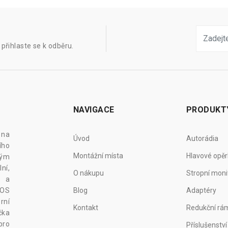
přihlaste se k odběru.
NAVIGACE
PRODUKT
 na
Úvod
Autorádia
ího
Montážní místa
Hlavové opěr
vým
ní,
O nákupu
Stropní moni
z a
 OS
Blog
Adaptéry
rní
Kontakt
Redukční rá
čka
pro
Příslušenství