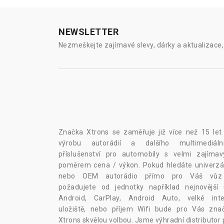
NEWSLETTER
Nezmeškejte zajímavé slevy, dárky a aktualizace, 
Značka Xtrons se zaměřuje již více než 15 let
výrobu autorádií a dalšího multimediáln
příslušenství pro automobily s velmi zajíma
poměrem cena / výkon. Pokud hledáte univerzál
nebo OEM autorádio přímo pro Váš vů
požadujete od jednotky například nejnovější
Android, CarPlay, Android Auto, velké inte
uložiště, nebo příjem Wifi bude pro Vás zna
Xtrons skvělou volbou. Jsme výhradní distributor 