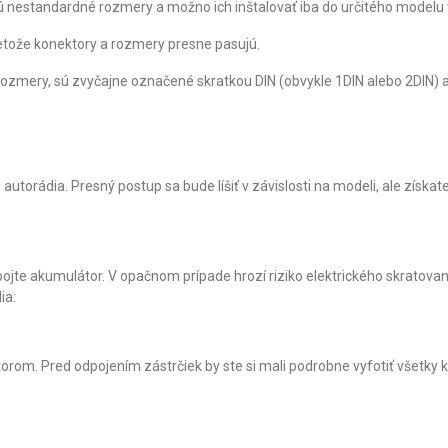
 nestandardné rozmery a možno ich inštalovať iba do určitého modelu 
retože konektory a rozmery presne pasujú.
ozmery, sú zvyčajne označené skratkou DIN (obvykle 1DIN alebo 2DIN) a 
autorádia. Presný postup sa bude líšiť v závislosti na modeli, ale získ
pojte akumulátor. V opačnom prípade hrozí riziko elektrického skratovan
ia:
rom. Pred odpojením zástrčiek by ste si mali podrobne vyfotiť všetky ká