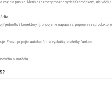
ášho vozidla pasuje. Menšie rozmery možno vyriešiť rámčekom, ale väčši
rádia
jiť jednotlivé konektory, tj. pripojenie napájania, pripojenie reproduktoro
uje. Znovu pripojte autobatériu a vyskúšajte všetky funkcie.
u nového autorádia.
S?