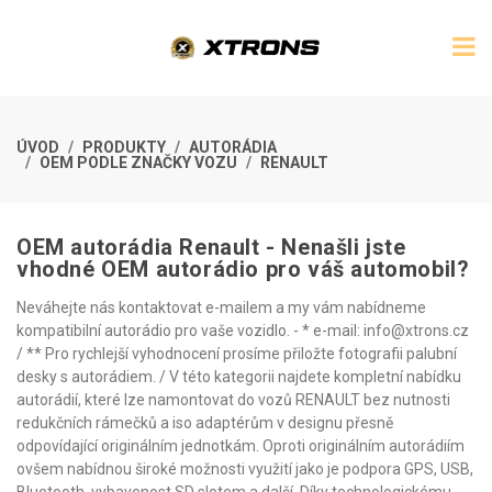
ÚVOD
PRODUKTY
AUTORÁDIA
OEM PODLE ZNAČKY VOZU
RENAULT
OEM autorádia Renault - Nenašli jste
vhodné OEM autorádio pro váš automobil?
Neváhejte nás kontaktovat e-mailem a my vám nabídneme
kompatibilní autorádio pro vaše vozidlo. - * e-mail: info@xtrons.cz
/ ** Pro rychlejší vyhodnocení prosíme přiložte fotografii palubní
desky s autorádiem. / V této kategorii najdete kompletní nabídku
autorádií, které lze namontovat do vozů RENAULT bez nutnosti
redukčních rámečků a iso adaptérům v designu přesně
odpovídající originálním jednotkám. Oproti originálním autorádiím
ovšem nabídnou široké možnosti využití jako je podpora GPS, USB,