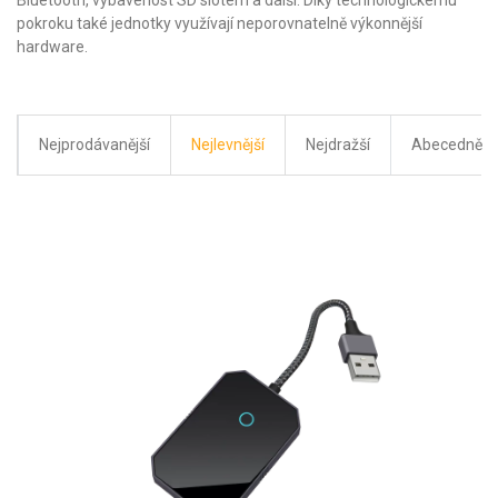
Bluetooth, vybavenost SD slotem a další. Díky technologickému
pokroku také jednotky využívají neporovnatelně výkonnější
hardware.
Nejprodávanější
Nejlevnější
Nejdražší
Abecedně