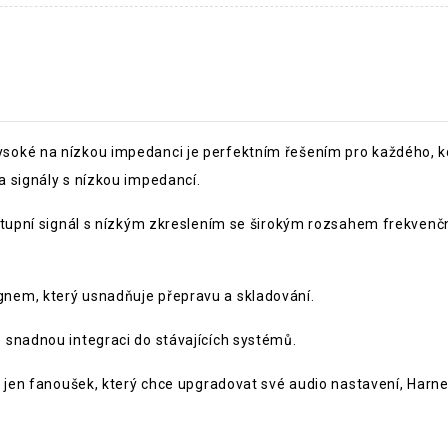
oké na nízkou impedanci je perfektním řešením pro každého, kd
 signály s nízkou impedancí.
stupní signál s nízkým zkreslením se širokým rozsahem frekvenční
nem, který usnadňuje přepravu a skladování.
 snadnou integraci do stávajících systémů.
bo jen fanoušek, který chce upgradovat své audio nastavení, Har