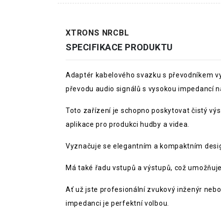
XTRONS NRCBL
SPECIFIKACE PRODUKTU
Adaptér kabelového svazku s převodníkem vys
převodu audio signálů s vysokou impedancí na
Toto zařízení je schopno poskytovat čistý vý
aplikace pro produkci hudby a videa.
Vyznačuje se elegantním a kompaktním desig
Má také řadu vstupů a výstupů, což umožňuje
Ať už jste profesionální zvukový inženýr ne
impedanci je perfektní volbou.