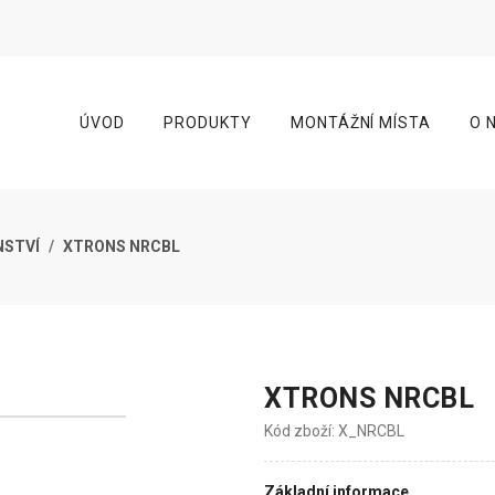
ÚVOD
PRODUKTY
MONTÁŽNÍ MÍSTA
O 
NSTVÍ
XTRONS NRCBL
XTRONS NRCBL
Kód zboží: X_NRCBL
Základní informace