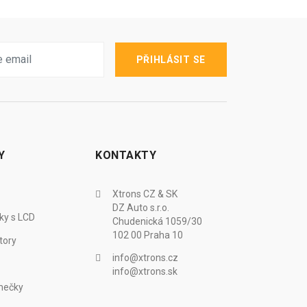
PŘIHLÁSIT SE
Y
KONTAKTY
Xtrons CZ & SK
DZ Auto s.r.o.
ky s LCD
Chudenická 1059/30
102 00 Praha 10
tory
info@xtrons.cz
info@xtrons.sk
mečky