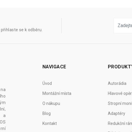
přihlaste se k odběru.
NAVIGACE
PRODUKT
Úvod
Autorádia
 na
Montážní místa
Hlavové opěr
ího
vým
O nákupu
Stropní moni
ní,
Blog
Adaptéry
z a
 OS
Kontakt
Redukční rá
rní