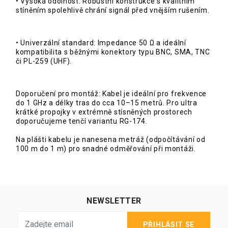
• Vysoká odolnost: Robustní konstrukce s kvalitním
stíněním spolehlivě chrání signál před vnějším rušením.
• Univerzální standard: Impedance 50 Ω a ideální
kompatibilita s běžnými konektory typu BNC, SMA, TNC
či PL-259 (UHF).
Doporučení pro montáž: Kabel je ideální pro frekvence
do 1 GHz a délky tras do cca 10–15 metrů. Pro ultra
krátké propojky v extrémně stísněných prostorech
doporučujeme tenčí variantu RG-174.
Na plášti kabelu je nanesena metráž (odpočítávání od
100 m do 1 m) pro snadné odměřování při montáži.
NEWSLETTER
PŘIHLÁSIT SE