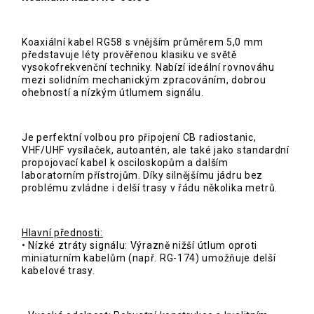
Koaxiální kabel RG58 s vnějším průměrem 5,0 mm
představuje léty prověřenou klasiku ve světě
vysokofrekvenční techniky. Nabízí ideální rovnováhu
mezi solidním mechanickým zpracováním, dobrou
ohebností a nízkým útlumem signálu.
Je perfektní volbou pro připojení CB radiostanic,
VHF/UHF vysílaček, autoantén, ale také jako standardní
propojovací kabel k osciloskopům a dalším
laboratorním přístrojům. Díky silnějšímu jádru bez
problému zvládne i delší trasy v řádu několika metrů.
Hlavní přednosti:
• Nízké ztráty signálu: Výrazně nižší útlum oproti
miniaturním kabelům (např. RG-174) umožňuje delší
kabelové trasy.