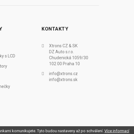
Y
KONTAKTY
Xtrons CZ & SK
DZ Auto s.r.o.
ky s LCD
Chudenická 1059/30
102 00 Praha 10
tory
info@xtrons.cz
info@xtrons.sk
mečky
ránkami komunikujete. Tyto budou nastaveny až po schválení.
Více informací