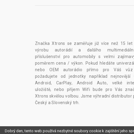
Značka Xtrons se zaměřuje již více než 15 let
výrobu autorádií a dalšího multimediáln
příslušenství pro automobily s velmi zajíma
poměrem cena / výkon. Pokud hledáte univerzál
nebo OEM autorádio přímo pro Váš vů
požadujete od jednotky například nejnovější
Android, CarPlay, Android Auto, velké inte
uložiště, nebo příjem Wifi bude pro Vás zna
Xtrons skvělou volbou. Jsme výhradní distributor 
Český a Slovenský trh.
Dobrý den, tento web používá nezbytné soubory cookie k zajištění jeho sp