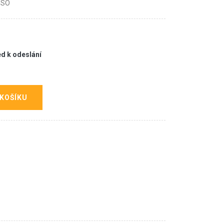
 ISO
ed k odeslání
 KOŠÍKU