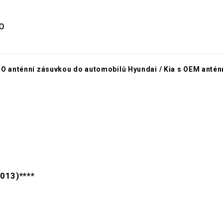
SO
s ISO anténní zásuvkou do automobilů Hyundai / Kia s OEM a
013)****