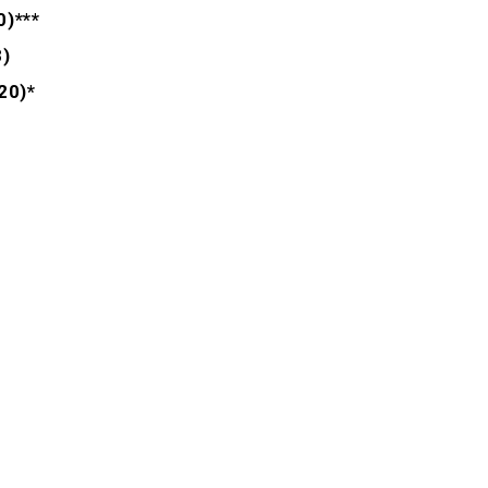
)***
8)
20)*