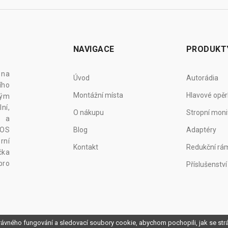
NAVIGACE
PRODUKT
 na
Úvod
Autorádia
ího
Montážní místa
Hlavové opěr
vým
ní,
O nákupu
Stropní moni
z a
 OS
Blog
Adaptéry
rní
Kontakt
Redukční rá
čka
pro
Příslušenství
rávného fungování a sledovací soubory cookie, abychom pochopili, jak se st