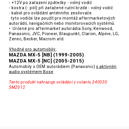
- +12V po zařazení zpátečky - volný vodič
- kostra (- pól) při zatažené ruční brzdě - volný vodič
- kabel pro ovládání anténního zesilovače
tyto vodiče lze použít pro montáž aftermarketových
autorádií, navigačních nebo monitorovacích systémů.
• Určené pro aftermarket autorádia Sony, Kenwood,
Panasonic, JVC, Pioneer, Blaupunkt, Clarion, Alpine, LG,
Zenec, Becker, Macrom atd.
Vhodné pro automobily:
MAZDA MX-5 [NB] (1999-2005)
MAZDA MX-5 [NC] (2005-2015)
Automobily s OEM autorádiem (Panasonic)
s aktivním
audio systémem Bose
Tento produkt nahrazuje ovládání z volantu 240030
SMZ012