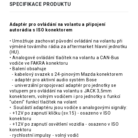
SPECIFIKACE PRODUKTU
Adaptér pro ovládání na volantu a připojení
autorádia s ISO konektorem
• Umožňuje zachovat původní ovládání na volantu při
výměně továrního rádia za aftermarket hlavní jednotku
(HU).
• Analogové ovládání tlačítek na volantu a CAN-Bus
vodiče ve FAKRA konektoru
• Balení obsahuje
- kabelový svazek s 24-pinovým Mazda konektorem
- adaptér pro aktivní audio systém Bose
- univerzální propojovací adaptér pro jednotky se
vstupem pro ovládání na volantu s JACK 3,5mm
konektorem, volným vodičem i pro jednotky s funkcí
"učení" funkcí tlačítek na volant
• Součástí adaptéru jsou vodiče s analogovými signály:
- +12V po zapnutí klíčku (sv.15) - osazeno v ISO
konektoru
- +12V po zapnutí osvětlení vozidla - osazeno v ISO
konektoru
- rychlostní impulsy - volný vodič