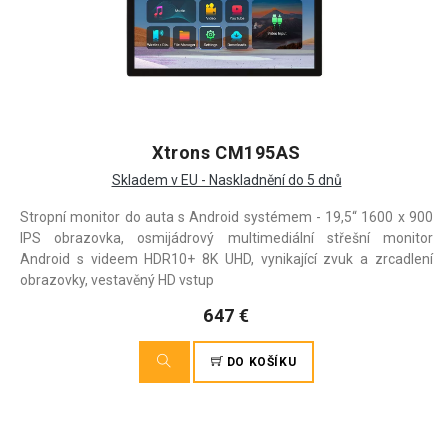
Xtrons CM195AS
Skladem v EU - Naskladnění do 5 dnů
Stropní monitor do auta s Android systémem - 19,5“ 1600 x 900
IPS obrazovka, osmijádrový multimediální střešní monitor
Android s videem HDR10+ 8K UHD, vynikající zvuk a zrcadlení
obrazovky, vestavěný HD vstup
647 €
DO KOŠÍKU