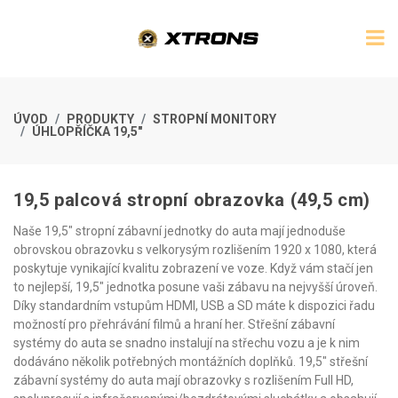
ÚVOD
PRODUKTY
STROPNÍ MONITORY
ÚHLOPŘÍČKA 19,5"
19,5 palcová stropní obrazovka (49,5 cm)
Naše 19,5" stropní zábavní jednotky do auta mají jednoduše
obrovskou obrazovku s velkorysým rozlišením 1920 x 1080, která
poskytuje vynikající kvalitu zobrazení ve voze. Když vám stačí jen
to nejlepší, 19,5" jednotka posune vaši zábavu na nejvyšší úroveň.
Díky standardním vstupům HDMI, USB a SD máte k dispozici řadu
možností pro přehrávání filmů a hraní her. Střešní zábavní
systémy do auta se snadno instalují na střechu vozu a je k nim
dodáváno několik potřebných montážních doplňků. 19,5" střešní
zábavní systémy do auta mají obrazovky s rozlišením Full HD,