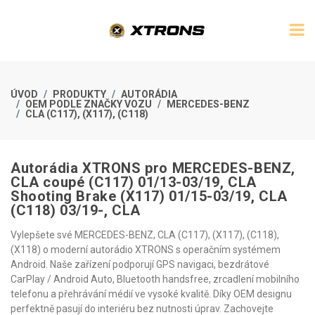
ÚVOD
PRODUKTY
AUTORÁDIA
OEM PODLE ZNAČKY VOZU
MERCEDES-BENZ
CLA (C117), (X117), (C118)
Autorádia XTRONS pro MERCEDES-BENZ,
CLA coupé (C117) 01/13-03/19, CLA
Shooting Brake (X117) 01/15-03/19, CLA
(C118) 03/19-, CLA
Vylepšete své MERCEDES-BENZ, CLA (C117), (X117), (C118),
(X118) o moderní autorádio XTRONS s operačním systémem
Android. Naše zařízení podporují GPS navigaci, bezdrátové
CarPlay / Android Auto, Bluetooth handsfree, zrcadlení mobilního
telefonu a přehrávání médií ve vysoké kvalitě. Díky OEM designu
perfektně pasují do interiéru bez nutnosti úprav. Zachovejte