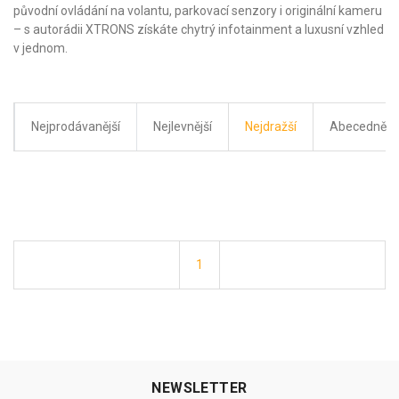
původní ovládání na volantu, parkovací senzory i originální kameru
– s autorádii XTRONS získáte chytrý infotainment a luxusní vzhled
v jednom.
Nejprodávanější
Nejlevnější
Nejdražší
Abecedně
1
NEWSLETTER