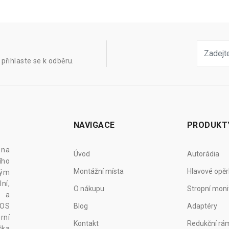
přihlaste se k odběru.
NAVIGACE
PRODUKT
 na
Úvod
Autorádia
ího
Montážní místa
Hlavové opěr
vým
ní,
O nákupu
Stropní moni
z a
 OS
Blog
Adaptéry
rní
Kontakt
Redukční rá
čka