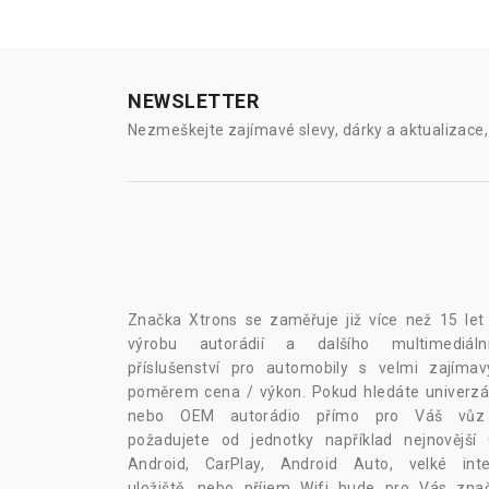
NEWSLETTER
Nezmeškejte zajímavé slevy, dárky a aktualizace, 
Značka Xtrons se zaměřuje již více než 15 let
výrobu autorádií a dalšího multimediáln
příslušenství pro automobily s velmi zajíma
poměrem cena / výkon. Pokud hledáte univerzál
nebo OEM autorádio přímo pro Váš vů
požadujete od jednotky například nejnovější
Android, CarPlay, Android Auto, velké inte
uložiště, nebo příjem Wifi bude pro Vás zna