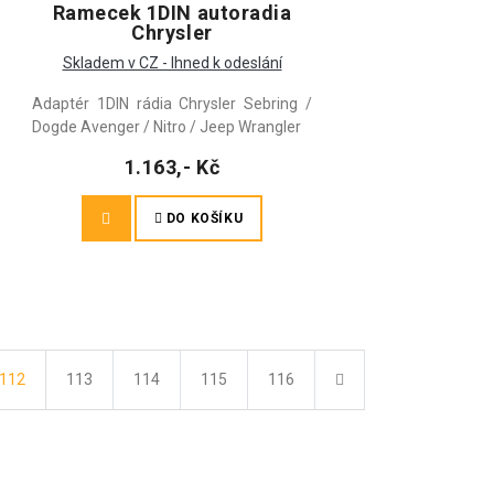
Ramecek 1DIN autoradia
Chrysler
Skladem v CZ - Ihned k odeslání
Adaptér 1DIN rádia Chrysler Sebring /
Dogde Avenger / Nitro / Jeep Wrangler
1.163,- Kč
DO KOŠÍKU
Další
112
113
114
115
116