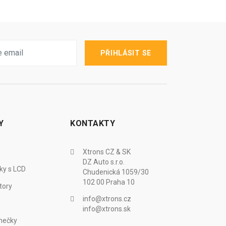
PŘIHLÁSIT SE
Y
KONTAKTY
Xtrons CZ & SK
DZ Auto s.r.o.
ky s LCD
Chudenická 1059/30
102 00 Praha 10
tory
info@xtrons.cz
info@xtrons.sk
mečky