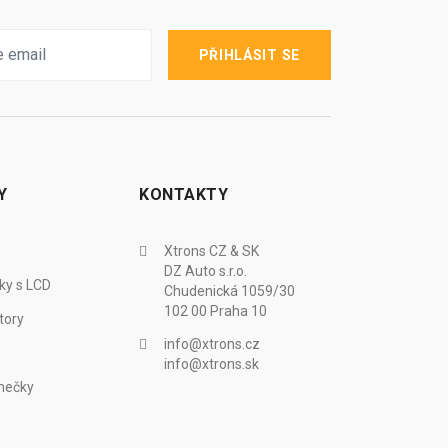
PŘIHLÁSIT SE
Y
KONTAKTY
Xtrons CZ & SK
DZ Auto s.r.o.
ky s LCD
Chudenická 1059/30
102 00 Praha 10
tory
info@xtrons.cz
info@xtrons.sk
mečky