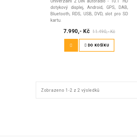
Univerzální 2 DIN autorádio - 10.1" HD
dotykový displej, Android, GPS, DAB,
Bluetooth, RDS, USB, DVD, slot pro SD
kartu.
7.990,- Kč
11.490,- Kč
DO KOŠÍKU
Zobrazeno 1-2 z 2 výsledků