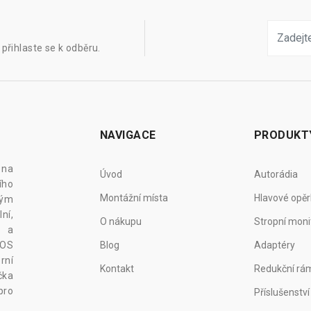
přihlaste se k odběru.
NAVIGACE
PRODUKT
 na
Úvod
Autorádia
ího
Montážní místa
Hlavové opěr
vým
ní,
O nákupu
Stropní moni
z a
 OS
Blog
Adaptéry
rní
Kontakt
Redukční rá
čka
pro
Příslušenství