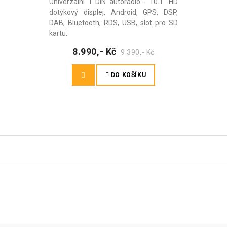
Univerzální 1 DIN autorádio - 10.1" HD
dotykový displej, Android, GPS, DSP,
DAB, Bluetooth, RDS, USB, slot pro SD
kartu.
8.990,- Kč
9.390,- Kč
DO KOŠÍKU