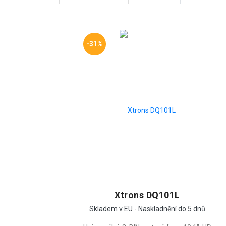
-31%
Xtrons DQ101L
Skladem v EU - Naskladnění do 5 dnů