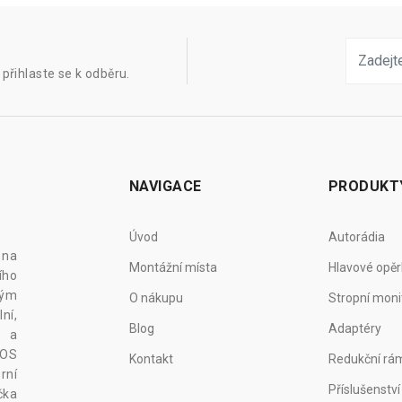
přihlaste se k odběru.
NAVIGACE
PRODUKT
Úvod
Autorádia
 na
Montážní místa
Hlavové opěr
ího
vým
O nákupu
Stropní moni
ní,
Blog
Adaptéry
z a
 OS
Kontakt
Redukční rá
rní
Příslušenství
čka