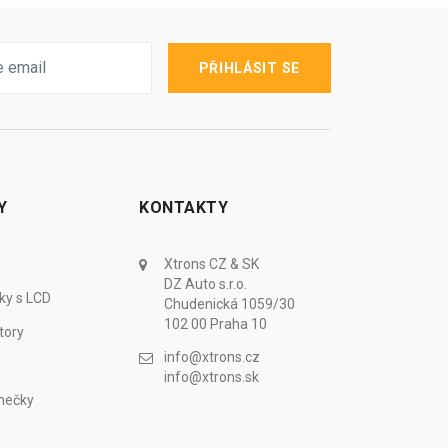
PŘIHLÁSIT SE
Y
KONTAKTY
Xtrons CZ & SK
DZ Auto s.r.o.
ky s LCD
Chudenická 1059/30
102 00 Praha 10
tory
info@xtrons.cz
info@xtrons.sk
mečky