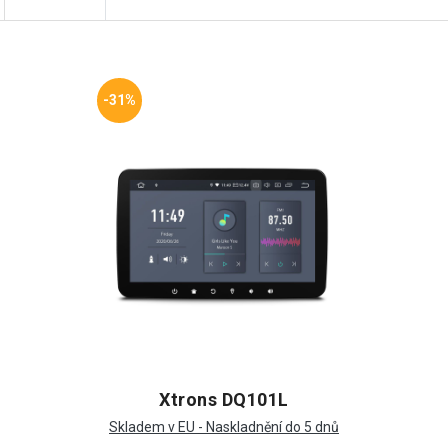
-31%
Xtrons DQ101L
Skladem v EU - Naskladnění do 5 dnů